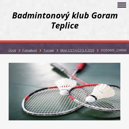
Badmintonový klub Goram
Teplice
Úvod
Fotoalbum
Turnaje
Most U17+U13 5.4.2025
20250405_134900