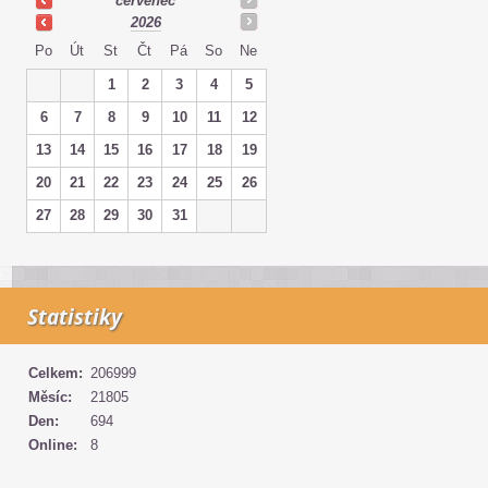
červenec
2026
Po
Út
St
Čt
Pá
So
Ne
1
2
3
4
5
6
7
8
9
10
11
12
13
14
15
16
17
18
19
20
21
22
23
24
25
26
27
28
29
30
31
Statistiky
Celkem:
206999
Měsíc:
21805
Den:
694
Online:
8