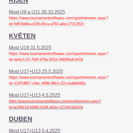
ŘÍJEN
Most U9 a U11 26.10.2025
https://www.tournamentsoftware.com/sport/winners.aspx?
id=59f16d9e-e329-43ca-a792-a6ec2711262c
KVĚTEN
Most U19 31.5
.2025
https://www.tournamentsoftware.com/sport/winners.aspx?
id=de5cfc22-7b0f-478a-831b-26685b4cbf18
Most U17+U13 25.5
.2025
https://www.tournamentsoftware.com/sport/winners.aspx?
id=12d7d807-c9ec-408b-99cb-22ccbddb6d0a
Most U17+U13 4.5
.2025
https://www.tournamentsoftware.com/sport/winners.aspx?
id=a33f8c18-b899-4189-a63e-c374443a02cb
DUBEN
Most U17+U13 5.4.2025