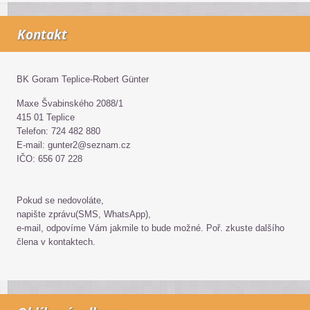
Kontakt
BK Goram Teplice-Robert Günter
Maxe Švabinského 2088/1
415 01 Teplice
Telefon: 724 482 880
E-mail: gunter2@seznam.cz
IČO: 656 07 228
Pokud se nedovoláte,
napište zprávu(SMS, WhatsApp),
e-mail, odpovíme Vám jakmile to bude možné. Poř. zkuste dalšího
člena v kontaktech.