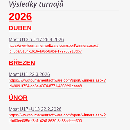
Výsledky turnajů
2026
DUBEN
Most U13 a U17 26.4.2026
https://www.tournamentsoftware.com/sport/winners.aspx?
id=6baf0164-1616-4a8c-8abe-179703913db7
BŘEZEN
Most U11 22.3.2026
https://www.tournamentsoftware.com/sport/winners.aspx?
id=9091f754-cc8a-4074-8771-4808fd1caaa8
ÚNOR
Most U17+U13 22.2.2026
https://www.tournamentsoftware.com/sport/winners.aspx?
id=63ce085a-f3b1-424f-8630-8c58bdeec690