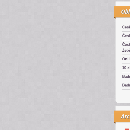
Obl
Čes
Čes
Čes
Žebř
Onli
10 z
Bad
Badm
Arc