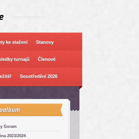
e
y ke stažení
Stanovy
ledky turnajů
Členové
ežité!
Soustředění 2026
toalbum
sy Goram
óna 2023/2024