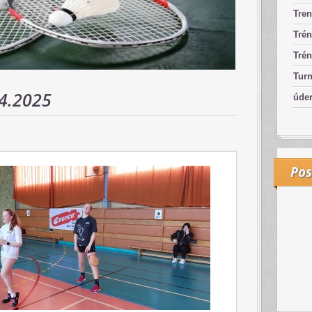
Tren
Trén
Trén
Turn
4.2025
úde
Pos