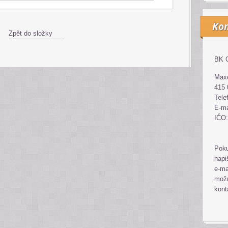
Kon
Zpět do složky
BK G
Maxe
415 
Tele
E-ma
IČO:
Poku
napi
e-ma
možn
kont