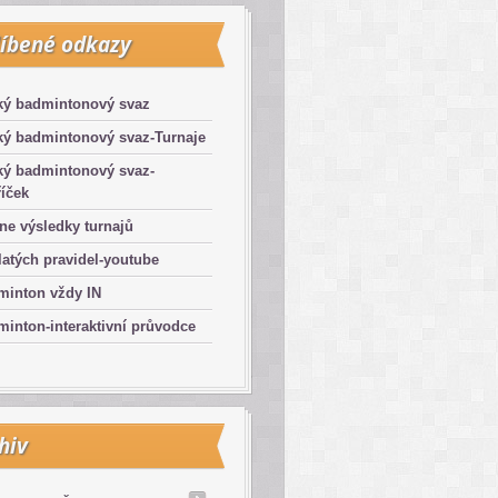
íbené odkazy
ký badmintonový svaz
ký badmintonový svaz-Turnaje
ký badmintonový svaz-
íček
ne výsledky turnajů
latých pravidel-youtube
minton vždy IN
inton-interaktivní průvodce
hiv