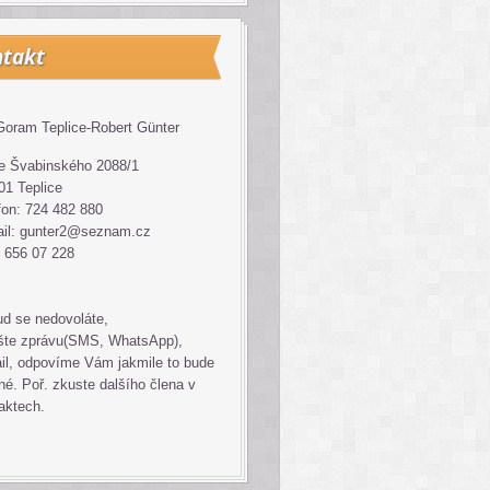
takt
oram Teplice-Robert Günter
 Švabinského 2088/1
01 Teplice
fon: 724 482 880
il: gunter2@seznam.cz
 656 07 228
d se nedovoláte,
šte zprávu(SMS, WhatsApp),
il, odpovíme Vám jakmile to bude
é. Poř. zkuste dalšího člena v
aktech.