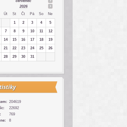
červenec
2026
Út
St
Čt
Pá
So
Ne
1
2
3
4
5
7
8
9
10
11
12
14
15
16
17
18
19
21
22
23
24
25
26
28
29
30
31
tistiky
kem:
204619
íc:
22692
:
769
ine:
8