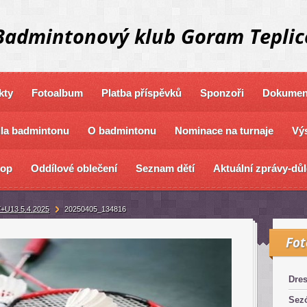
Badmintonový klub Goram Teplic
kty
Fotoalbum
Platba příspěvků
Sponzoři
Dokument
dla badmintonu
O badmintonu
Nominace na turnaje
Výs
hop
Oddílové oblečení
Seznam dětí
Aktuální zprávy-důl
+U13 5.4.2025
20250405_134816
Fo
Dre
Sez