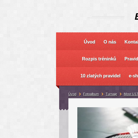
Úvod
O nás
Konta
Rozpis tréninků
Pravi
10 zlatých pravidel
e-s
Úvod
Fotoalbum
Turnaje
Most U17