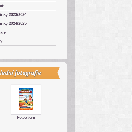
éři
inky 2023/2024
inky 2024/2025
aje
ry
lední fotografie
Fotoalbum