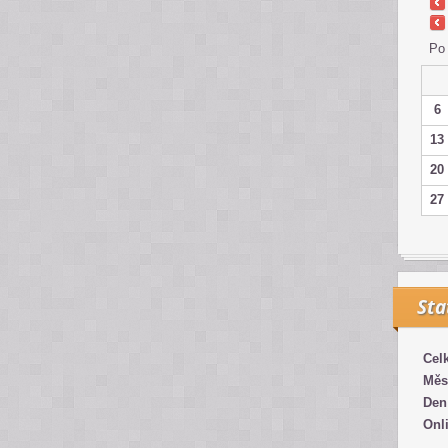
Po
6
13
20
27
Sta
Cel
Měs
Den
Onl