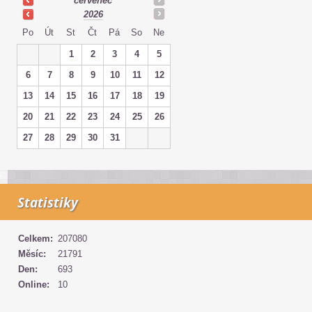
červenec
2026
Po
Út
St
Čt
Pá
So
Ne
1
2
3
4
5
6
7
8
9
10
11
12
13
14
15
16
17
18
19
20
21
22
23
24
25
26
27
28
29
30
31
Statistiky
Celkem:
207080
Měsíc:
21791
Den:
693
Online:
10