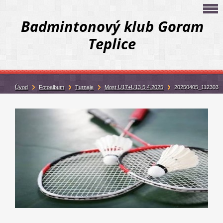
Badmintonový klub Goram
Teplice
Úvod
Fotoalbum
Turnaje
Most U17+U13 5.4.2025
20250405_112303