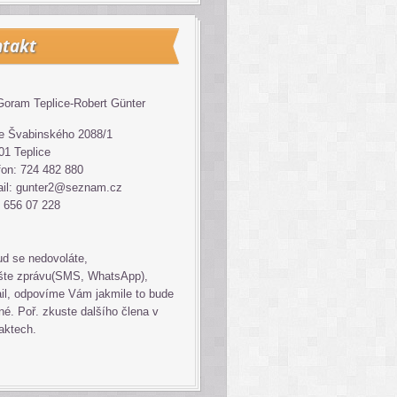
takt
oram Teplice-Robert Günter
 Švabinského 2088/1
01 Teplice
fon: 724 482 880
il: gunter2@seznam.cz
 656 07 228
d se nedovoláte,
šte zprávu(SMS, WhatsApp),
il, odpovíme Vám jakmile to bude
é. Poř. zkuste dalšího člena v
aktech.