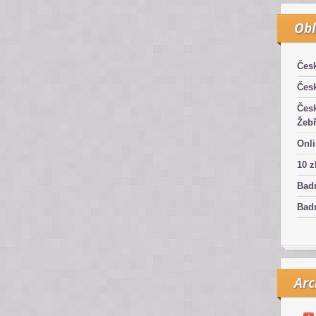
Obl
Čes
Čes
Čes
Žebř
Onli
10 z
Bad
Badm
Arc