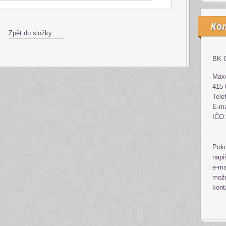
Kon
Zpět do složky
BK G
Maxe
415 
Tele
E-ma
IČO:
Poku
napi
e-ma
možn
kont