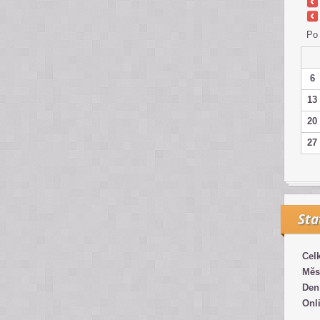
Po
6
13
20
27
Sta
Cel
Měs
Den
Onl