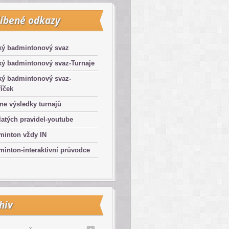
íbené odkazy
ký badmintonový svaz
ký badmintonový svaz-Turnaje
ký badmintonový svaz-
íček
ne výsledky turnajů
latých pravidel-youtube
minton vždy IN
inton-interaktivní průvodce
hiv