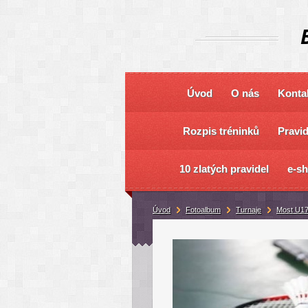
Úvod
O nás
Konta
Rozpis tréninků
Pravi
10 zlatých pravidel
e-s
Úvod
Fotoalbum
Turnaje
Most U17