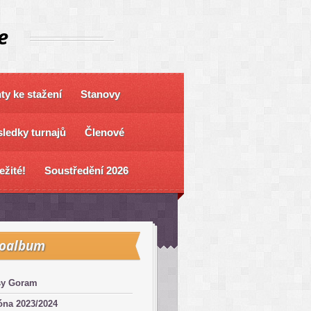
e
y ke stažení
Stanovy
ledky turnajů
Členové
ežité!
Soustředění 2026
toalbum
sy Goram
óna 2023/2024