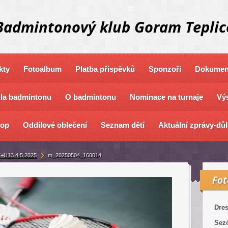
Badmintonový klub Goram Teplic
kty
Fotoalbum
Platba příspěvků
Sponzoři
Dokument
dla badmintonu
O badmintonu
Nominace na turnaje
Výs
hop
Oddílové oblečení
Seznam dětí
Aktuální zprávy-důl
+U13 4.5.2025
m_20250504_160014
Fo
Dre
Sez