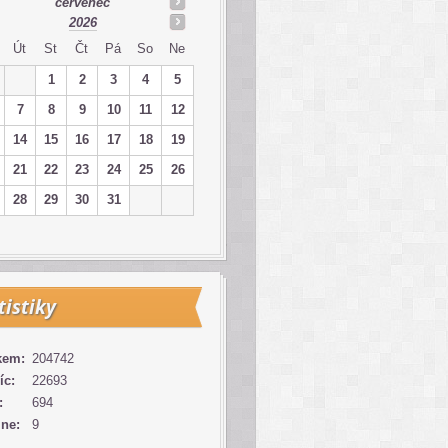
červenec
2026
Út
St
Čt
Pá
So
Ne
1
2
3
4
5
7
8
9
10
11
12
14
15
16
17
18
19
21
22
23
24
25
26
28
29
30
31
tistiky
kem:
204742
íc:
22693
:
694
ine:
9