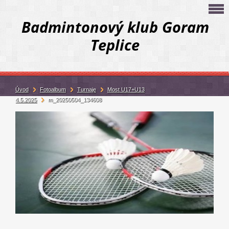
Badmintonový klub Goram
Teplice
Úvod
Fotoalbum
Turnaje
Most U17+U13
4.5.2025
m_20250504_134608