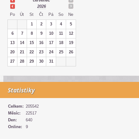
červenec
2026
Po
Út
St
Čt
Pá
So
Ne
1
2
3
4
5
6
7
8
9
10
11
12
13
14
15
16
17
18
19
20
21
22
23
24
25
26
27
28
29
30
31
Statistiky
Celkem:
205542
Měsíc:
22517
Den:
640
Online:
9