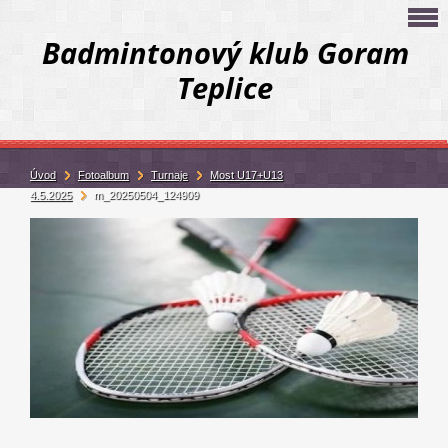
Badmintonový klub Goram
Teplice
Úvod
Fotoalbum
Turnaje
Most U17+U13
4.5.2025
m_20250504_124909