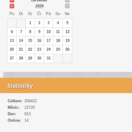
červenec
2026
Po
Út
St
Čt
Pá
So
Ne
1
2
3
4
5
6
7
8
9
10
11
12
13
14
15
16
17
18
19
20
21
22
23
24
25
26
27
28
29
30
31
Statistiky
Celkem:
204422
Měsíc:
22720
Den:
813
Online:
14