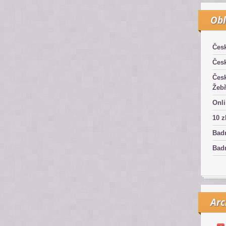
Obl
Čes
Čes
Čes
Žebř
Onli
10 z
Bad
Badm
Arc