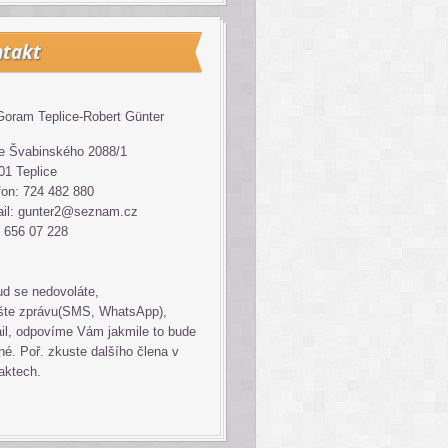
takt
oram Teplice-Robert Günter
 Švabinského 2088/1
01 Teplice
fon: 724 482 880
il: gunter2@seznam.cz
 656 07 228
d se nedovoláte,
šte zprávu(SMS, WhatsApp),
il, odpovíme Vám jakmile to bude
é. Poř. zkuste dalšího člena v
aktech.