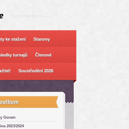
e
y ke stažení
Stanovy
ledky turnajů
Členové
ežité!
Soustředění 2026
toalbum
sy Goram
óna 2023/2024