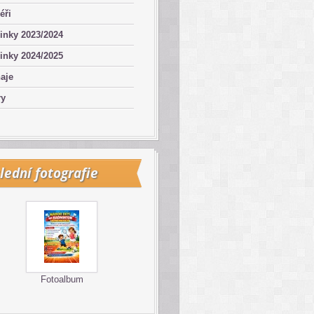
éři
inky 2023/2024
inky 2024/2025
aje
ry
lední fotografie
Fotoalbum