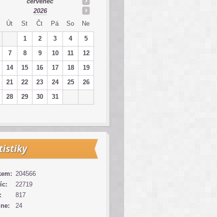
červenec
2026
Út
St
Čt
Pá
So
Ne
1
2
3
4
5
7
8
9
10
11
12
14
15
16
17
18
19
21
22
23
24
25
26
28
29
30
31
tistiky
kem:
204566
íc:
22719
:
817
ine:
24