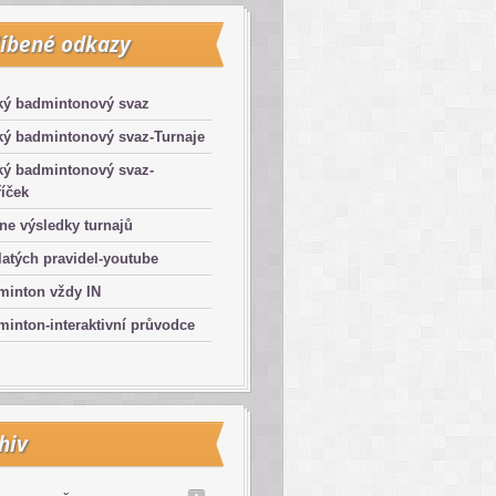
íbené odkazy
ký badmintonový svaz
ký badmintonový svaz-Turnaje
ký badmintonový svaz-
íček
ne výsledky turnajů
latých pravidel-youtube
minton vždy IN
inton-interaktivní průvodce
hiv