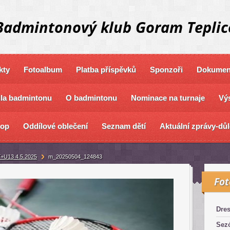
Badmintonový klub Goram Teplic
kty
Fotoalbum
Platba příspěvků
Sponzoři
Dokument
dla badmintonu
O badmintonu
Nominace na turnaje
Výs
hop
Oddílové oblečení
Seznam dětí
Aktuální zprávy-důl
+U13 4.5.2025
m_20250504_124843
Fo
Dre
Sez