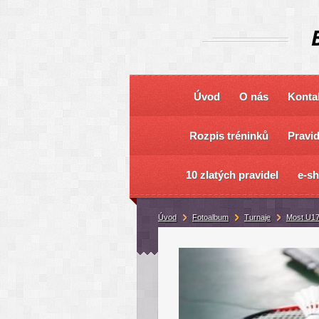
Úvod
O nás
Konta
Rozpis tréninků
Pravi
10 zlatých pravidel
e-s
Úvod
Fotoalbum
Turnaje
Most U17