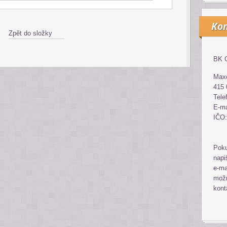
Kon
Zpět do složky
BK G
Maxe
415 
Tele
E-ma
IČO:
Poku
napi
e-ma
možn
kont