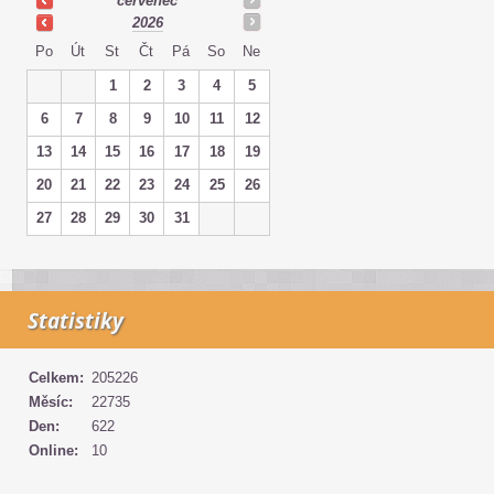
červenec
2026
Po
Út
St
Čt
Pá
So
Ne
1
2
3
4
5
6
7
8
9
10
11
12
13
14
15
16
17
18
19
20
21
22
23
24
25
26
27
28
29
30
31
Statistiky
Celkem:
205226
Měsíc:
22735
Den:
622
Online:
10