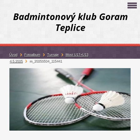
Badmintonový klub Goram
Teplice
Úvod
Fotoalbum
Turnaje
Most U17+U13
4.5.2025
m_20250504_115441