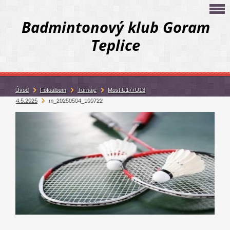
Badmintonový klub Goram
Teplice
Úvod
Fotoalbum
Turnaje
Most U17+U13
4.5.2025
m_20250504_100722