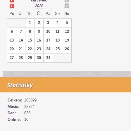
červenec
2026
Po
Út
St
Čt
Pá
So
Ne
1
2
3
4
5
6
7
8
9
10
11
12
13
14
15
16
17
18
19
20
21
22
23
24
25
26
27
28
29
30
31
Statistiky
Celkem:
205399
Měsíc:
22724
Den:
633
Online:
10