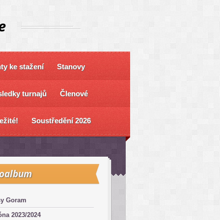
e
y ke stažení
Stanovy
ledky turnajů
Členové
ežité!
Soustředění 2026
toalbum
sy Goram
óna 2023/2024