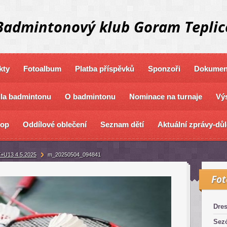
Badmintonový klub Goram Teplic
kty
Fotoalbum
Platba příspěvků
Sponzoři
Dokument
dla badmintonu
O badmintonu
Nominace na turnaje
Výs
hop
Oddílové oblečení
Seznam dětí
Aktuální zprávy-důl
+U13 4.5.2025
m_20250504_094841
Fo
Dre
Sez