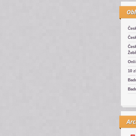
Obl
Čes
Čes
Čes
Žebř
Onli
10 z
Bad
Badm
Arc