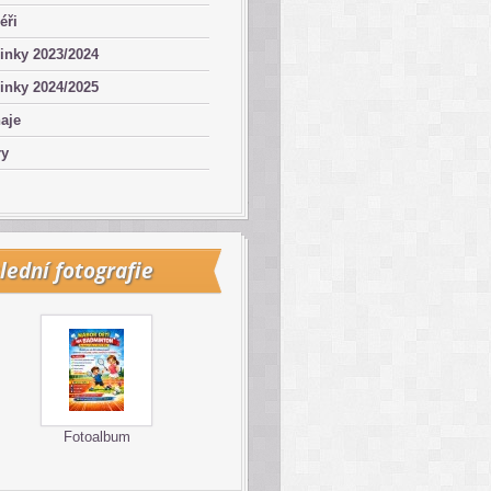
éři
inky 2023/2024
inky 2024/2025
aje
ry
lední fotografie
Fotoalbum