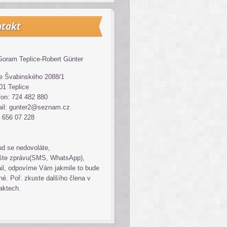
takt
oram Teplice-Robert Günter
 Švabinského 2088/1
01 Teplice
fon: 724 482 880
il: gunter2@seznam.cz
 656 07 228
d se nedovoláte,
šte zprávu(SMS, WhatsApp),
il, odpovíme Vám jakmile to bude
é. Poř. zkuste dalšího člena v
aktech.