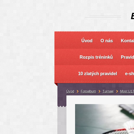
Úvod
O nás
Konta
Rozpis tréninků
Pravi
10 zlatých pravidel
e-s
Úvod
Fotoalbum
Turnaje
Most U17