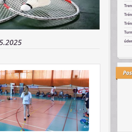
Tren
Trén
Trén
Turn
5.2025
úde
Pos