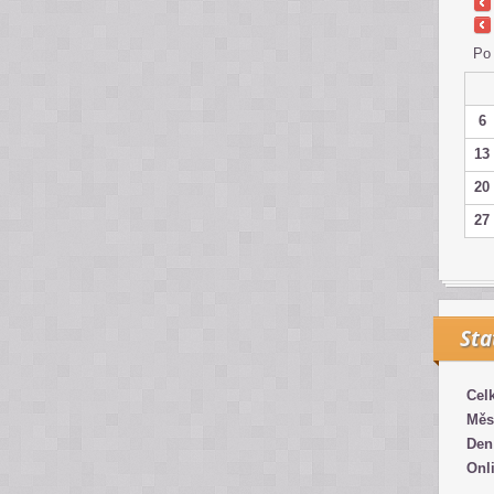
Po
6
13
20
27
Sta
Cel
Měs
Den
Onl