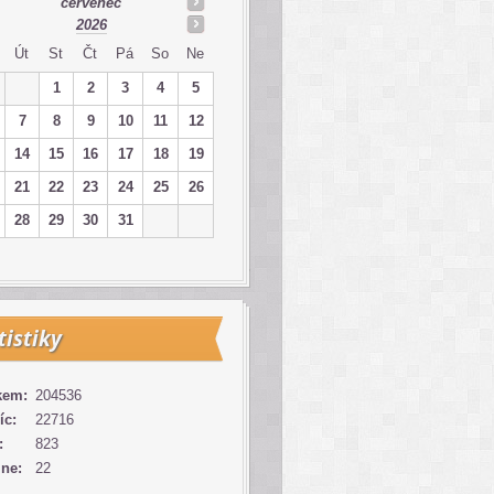
červenec
2026
Út
St
Čt
Pá
So
Ne
1
2
3
4
5
7
8
9
10
11
12
14
15
16
17
18
19
21
22
23
24
25
26
28
29
30
31
tistiky
kem:
204536
íc:
22716
:
823
ine:
22