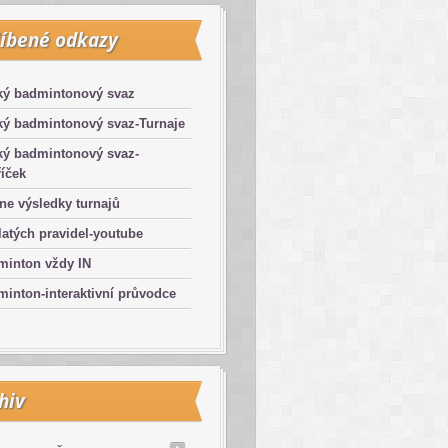
íbené odkazy
ký badmintonový svaz
ký badmintonový svaz-Turnaje
ký badmintonový svaz-
íček
ne výsledky turnajů
latých pravidel-youtube
minton vždy IN
inton-interaktivní průvodce
hiv