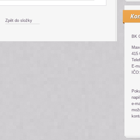
Kon
Zpět do složky
BK G
Maxe
415 
Tele
E-ma
IČO:
Poku
napi
e-ma
možn
kont