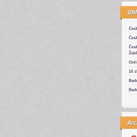
Obl
Čes
Čes
Čes
Žebř
Onli
10 z
Bad
Badm
Arc