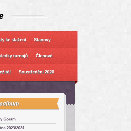
e
y ke stažení
Stanovy
ledky turnajů
Členové
ežité!
Soustředění 2026
toalbum
sy Goram
óna 2023/2024