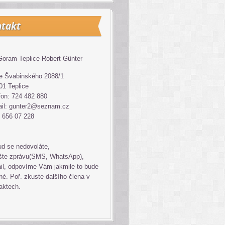
takt
oram Teplice-Robert Günter
 Švabinského 2088/1
01 Teplice
fon: 724 482 880
il: gunter2@seznam.cz
 656 07 228
d se nedovoláte,
šte zprávu(SMS, WhatsApp),
il, odpovíme Vám jakmile to bude
é. Poř. zkuste dalšího člena v
aktech.