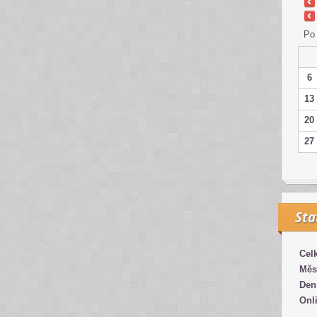
Po
6
13
20
27
Sta
Cel
Měs
Den
Onl