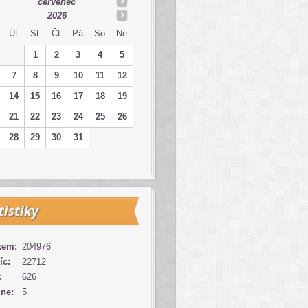
červenec
2026
Út
St
Čt
Pá
So
Ne
1
2
3
4
5
7
8
9
10
11
12
14
15
16
17
18
19
21
22
23
24
25
26
28
29
30
31
tistiky
kem:
204976
íc:
22712
:
626
ine:
5