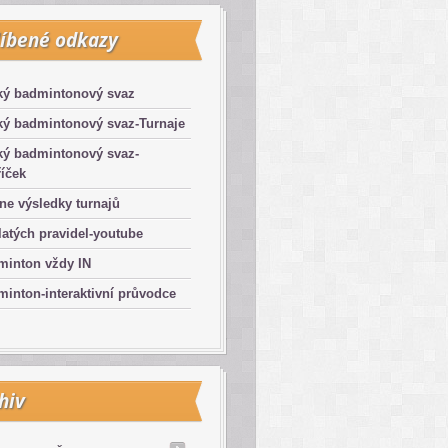
íbené odkazy
ký badmintonový svaz
ký badmintonový svaz-Turnaje
ký badmintonový svaz-
íček
ne výsledky turnajů
latých pravidel-youtube
minton vždy IN
inton-interaktivní průvodce
hiv