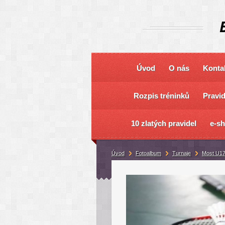
Úvod
O nás
Konta
Rozpis tréninků
Pravi
10 zlatých pravidel
e-s
Úvod
Fotoalbum
Turnaje
Most U17