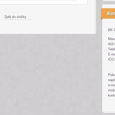
Kon
Zpět do složky
BK G
Maxe
415 
Tele
E-ma
IČO:
Poku
napi
e-ma
možn
kont