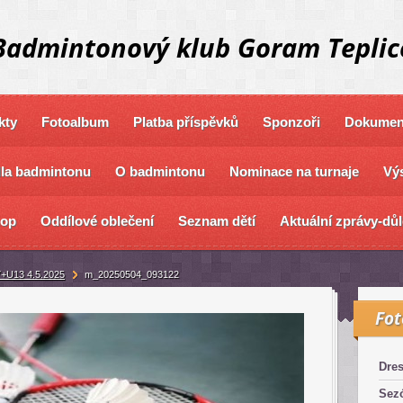
Badmintonový klub Goram Teplic
kty
Fotoalbum
Platba příspěvků
Sponzoři
Dokument
dla badmintonu
O badmintonu
Nominace na turnaje
Výs
hop
Oddílové oblečení
Seznam dětí
Aktuální zprávy-důl
+U13 4.5.2025
m_20250504_093122
Fo
Dre
Sez