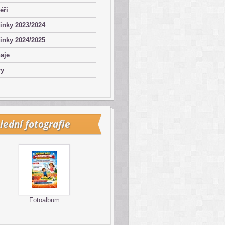
éři
inky 2023/2024
inky 2024/2025
aje
ry
lední fotografie
Fotoalbum