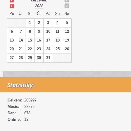
červenec
2026
Po
Út
St
Čt
Pá
So
Ne
1
2
3
4
5
6
7
8
9
10
11
12
13
14
15
16
17
18
19
20
21
22
23
24
25
26
27
28
29
30
31
Statistiky
Celkem:
205997
Měsíc:
22278
Den:
678
Online:
12