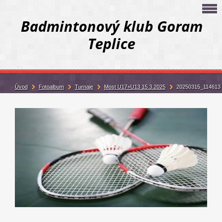
Badmintonový klub Goram
Teplice
Úvod
Fotoalbum
Turnaje
Most U17+U13 15.3.2025
20250315_114613