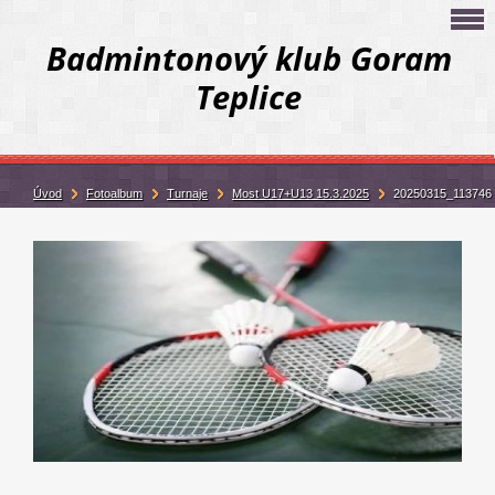
Badmintonový klub Goram
Teplice
Úvod
Fotoalbum
Turnaje
Most U17+U13 15.3.2025
20250315_113746