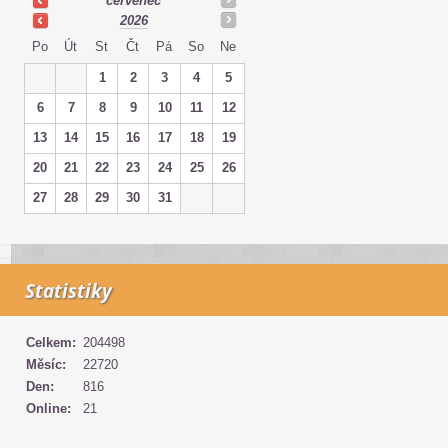
červenec
2026
Po
Út
St
Čt
Pá
So
Ne
1
2
3
4
5
6
7
8
9
10
11
12
13
14
15
16
17
18
19
20
21
22
23
24
25
26
27
28
29
30
31
Statistiky
Celkem:
204498
Měsíc:
22720
Den:
816
Online:
21