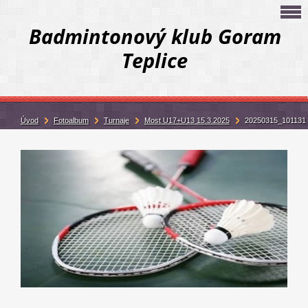
Badmintonový klub Goram
Teplice
Úvod
Fotoalbum
Turnaje
Most U17+U13 15.3.2025
20250315_101131