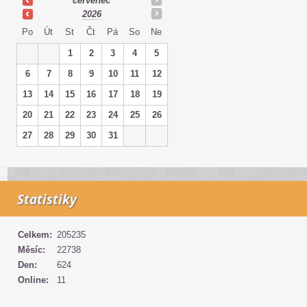
červenec
2026
Po
Út
St
Čt
Pá
So
Ne
1
2
3
4
5
6
7
8
9
10
11
12
13
14
15
16
17
18
19
20
21
22
23
24
25
26
27
28
29
30
31
Statistiky
Celkem:
205235
Měsíc:
22738
Den:
624
Online:
11