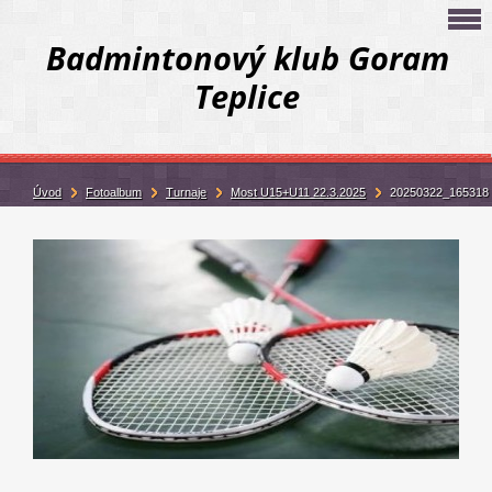
Badmintonový klub Goram
Teplice
Úvod
Fotoalbum
Turnaje
Most U15+U11 22.3.2025
20250322_165318