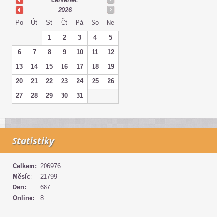
červenec
2026
Po
Út
St
Čt
Pá
So
Ne
1
2
3
4
5
6
7
8
9
10
11
12
13
14
15
16
17
18
19
20
21
22
23
24
25
26
27
28
29
30
31
Statistiky
Celkem:
206976
Měsíc:
21799
Den:
687
Online:
8