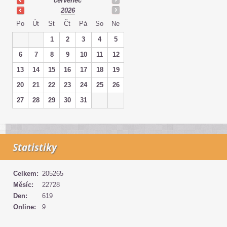
červenec
2026
Po
Út
St
Čt
Pá
So
Ne
1
2
3
4
5
6
7
8
9
10
11
12
13
14
15
16
17
18
19
20
21
22
23
24
25
26
27
28
29
30
31
Statistiky
Celkem:
205265
Měsíc:
22728
Den:
619
Online:
9