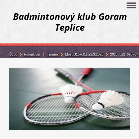
Badmintonový klub Goram
Teplice
Úvod
Fotoalbum
Turnaje
Most U15+U11 22.3.2025
20250322_095737