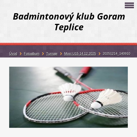
Badmintonový klub Goram
Teplice
Úvod
Fotoalbum
Turnaje
Most U15 14.12.2025
20251214_140910