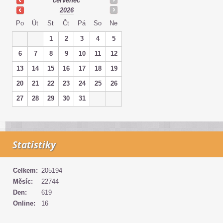
červenec
2026
Po
Út
St
Čt
Pá
So
Ne
1
2
3
4
5
6
7
8
9
10
11
12
13
14
15
16
17
18
19
20
21
22
23
24
25
26
27
28
29
30
31
Statistiky
Celkem:
205194
Měsíc:
22744
Den:
619
Online:
16