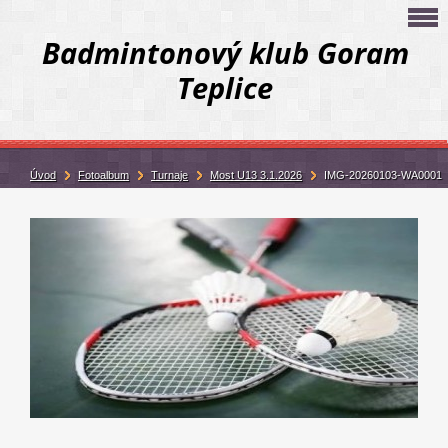
Badmintonový klub Goram
Teplice
Úvod
Fotoalbum
Turnaje
Most U13 3.1.2026
IMG-20260103-WA0001