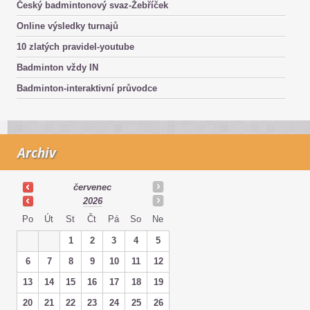
Český badmintonový svaz-Žebříček
Online výsledky turnajů
10 zlatých pravidel-youtube
Badminton vždy IN
Badminton-interaktivní průvodce
Archiv
červenec
2026
Po
Út
St
Čt
Pá
So
Ne
1
2
3
4
5
6
7
8
9
10
11
12
13
14
15
16
17
18
19
20
21
22
23
24
25
26