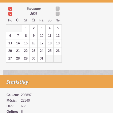
červenec
2026
Po
Út
St
Čt
Pá
So
Ne
1
2
3
4
5
6
7
8
9
10
11
12
13
14
15
16
17
18
19
20
21
22
23
24
25
26
27
28
29
30
31
Statistiky
Celkem:
205897
Měsíc:
22340
Den:
663
Online:
8