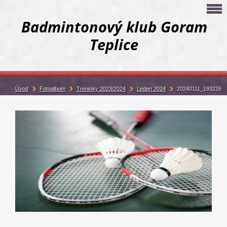
Badmintonový klub Goram
Teplice
Úvod
Fotoalbum
Tréninky 2023/2024
Leden 2024
20240111_193226