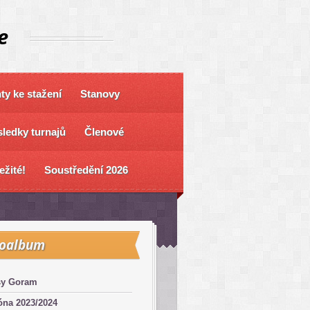
e
y ke stažení
Stanovy
ledky turnajů
Členové
ežité!
Soustředění 2026
toalbum
sy Goram
óna 2023/2024