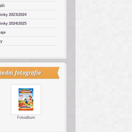
éři
inky 2023/2024
inky 2024/2025
aje
ry
lední fotografie
Fotoalbum