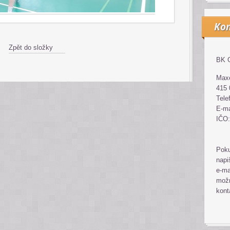
Kon
Zpět do složky
BK G
Maxe
415 
Tele
E-ma
IČO:
Poku
napi
e-ma
možn
kont