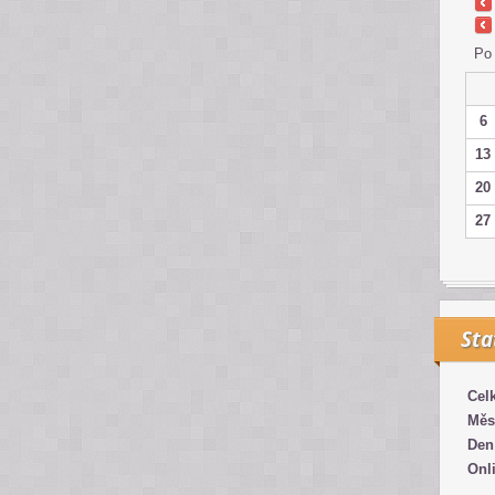
Po
6
13
20
27
Sta
Cel
Měs
Den
Onl