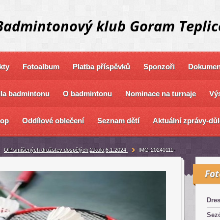
Badmintonový klub Goram Teplic
kty
Fotoalbum
Platba příspěvků
Sponzoři
Dokument
dla badmintonu
O badmintonu
Nominace na turnaje
Výs
hop
Oddílové oblečení
Seznam dětí
Aktuální zprávy-důl
OP smíšených družstev dospělých,2.kolo,6.1.2024
IMG-20240111-
Fo
Dre
Sez