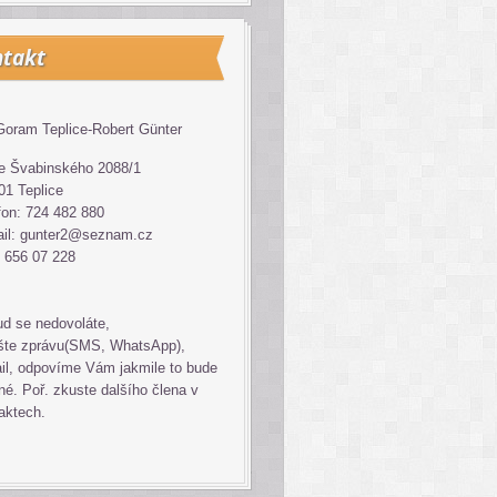
takt
oram Teplice-Robert Günter
 Švabinského 2088/1
01 Teplice
fon: 724 482 880
il: gunter2@seznam.cz
 656 07 228
d se nedovoláte,
šte zprávu(SMS, WhatsApp),
il, odpovíme Vám jakmile to bude
é. Poř. zkuste dalšího člena v
aktech.