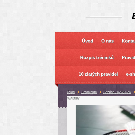
Úvod
O nás
Konta
Rozpis tréninků
Pravi
10 zlatých pravidel
e-s
Úvod
Fotoalbum
Sezóna 2023/2024
WA0087