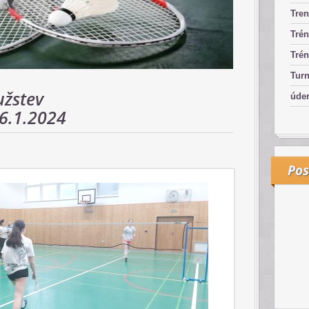
Tren
Trén
Trén
Turn
užstev
úde
,6.1.2024
Pos