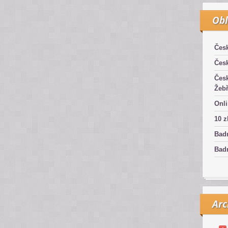
Obl
Čes
Čes
Čes
Žebř
Onli
10 z
Bad
Badm
Arc