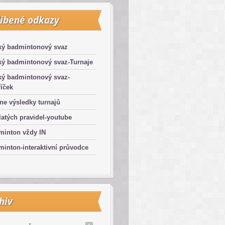
íbené odkazy
ký badmintonový svaz
ký badmintonový svaz-Turnaje
ký badmintonový svaz-
íček
ne výsledky turnajů
latých pravidel-youtube
minton vždy IN
inton-interaktivní průvodce
hiv