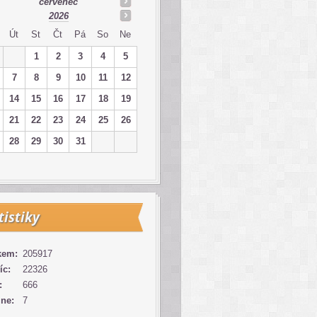
červenec
2026
Út
St
Čt
Pá
So
Ne
1
2
3
4
5
7
8
9
10
11
12
14
15
16
17
18
19
21
22
23
24
25
26
28
29
30
31
tistiky
kem:
205917
íc:
22326
:
666
ine:
7