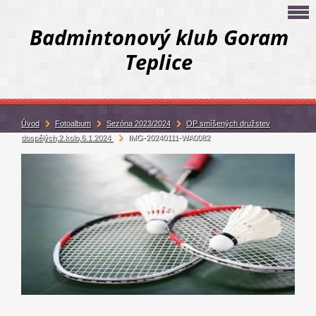
Badmintonový klub Goram
Teplice
Úvod
Fotoalbum
Sezóna 2023/2024
OP smíšených družstev
dospělých,2.kolo,6.1.2024
IMG-20240111-WA0082