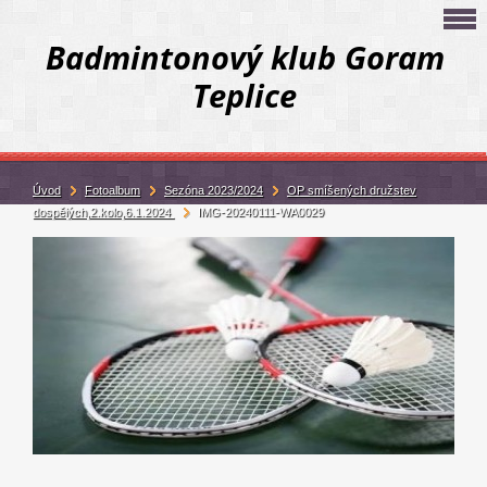
Badmintonový klub Goram
Teplice
Úvod
Fotoalbum
Sezóna 2023/2024
OP smíšených družstev
dospělých,2.kolo,6.1.2024
IMG-20240111-WA0029