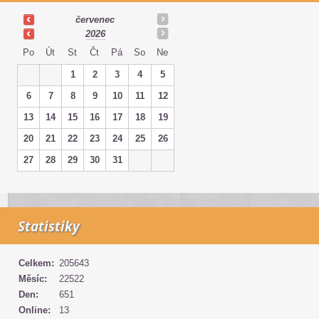
červenec
2026
Po
Út
St
Čt
Pá
So
Ne
1
2
3
4
5
6
7
8
9
10
11
12
13
14
15
16
17
18
19
20
21
22
23
24
25
26
27
28
29
30
31
Statistiky
Celkem:
205643
Měsíc:
22522
Den:
651
Online:
13