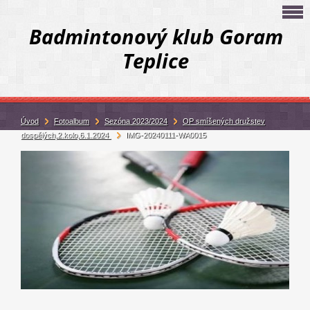
Badmintonový klub Goram
Teplice
Úvod
Fotoalbum
Sezóna 2023/2024
OP smíšených družstev
dospělých,2.kolo,6.1.2024
IMG-20240111-WA0015