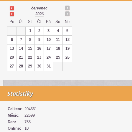
červenec
2026
Po
Út
St
Čt
Pá
So
Ne
1
2
3
4
5
6
7
8
9
10
11
12
13
14
15
16
17
18
19
20
21
22
23
24
25
26
27
28
29
30
31
Statistiky
Celkem:
204661
Měsíc:
22699
Den:
753
Online:
10