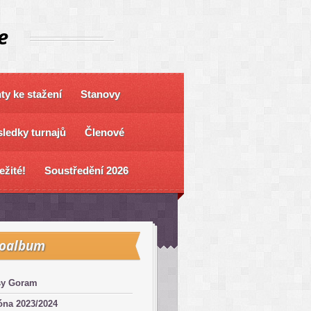
e
y ke stažení
Stanovy
ledky turnajů
Členové
ežité!
Soustředění 2026
toalbum
sy Goram
óna 2023/2024