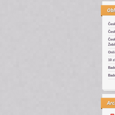
Obl
Čes
Čes
Čes
Žebř
Onli
10 z
Bad
Badm
Arc