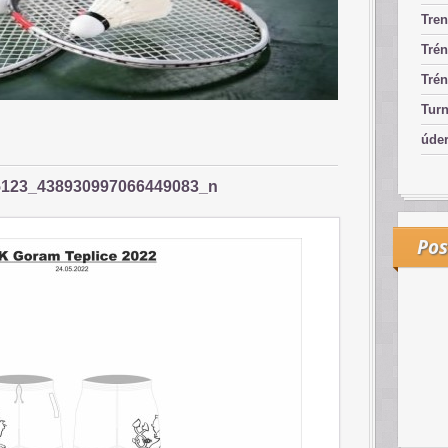
Tren
Trén
Trén
Turn
úde
5123_438930997066449083_n
Pos