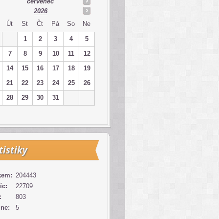
červenec
2026
Út
St
Čt
Pá
So
Ne
1
2
3
4
5
7
8
9
10
11
12
14
15
16
17
18
19
21
22
23
24
25
26
28
29
30
31
tistiky
kem:
204443
íc:
22709
:
803
ine:
5