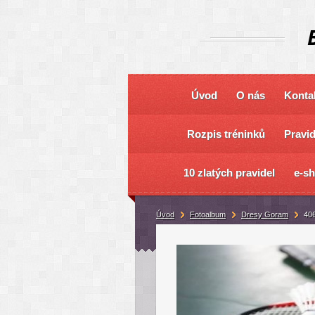
Úvod
O nás
Konta
Rozpis tréninků
Pravi
10 zlatých pravidel
e-s
Úvod
Fotoalbum
Dresy Goram
40