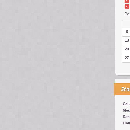
Po
6
13
20
27
Sta
Cel
Měs
Den
Onl