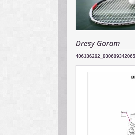
Dresy Goram
406106262_90060934206