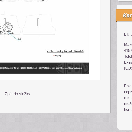
Kon
BK G
Maxe
415 
Tele
E-ma
IČO:
Poku
napi
Zpět do složky
e-ma
možn
kont