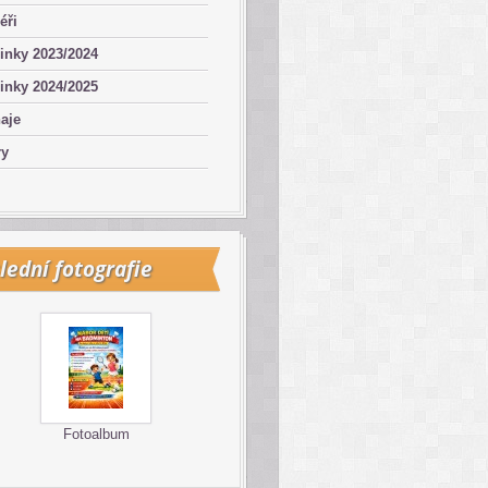
éři
inky 2023/2024
inky 2024/2025
aje
ry
lední fotografie
Fotoalbum