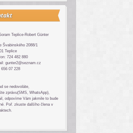
takt
oram Teplice-Robert Günter
 Švabinského 2088/1
01 Teplice
fon: 724 482 880
il: gunter2@seznam.cz
 656 07 228
d se nedovoláte,
šte zprávu(SMS, WhatsApp),
il, odpovíme Vám jakmile to bude
é. Poř. zkuste dalšího člena v
aktech.