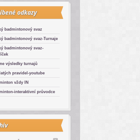
íbené odkazy
ký badmintonový svaz
ký badmintonový svaz-Turnaje
ký badmintonový svaz-
íček
ne výsledky turnajů
latých pravidel-youtube
minton vždy IN
inton-interaktivní průvodce
hiv