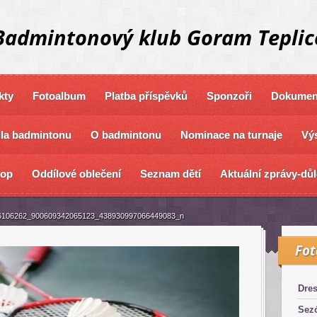
Badmintonový klub Goram Teplic
kty
Fotoalbum
Platba příspěvků
Sponzoři
Dokument
dla badmintonu
O badmintonu
Nominace na turnaje
Výs
hop
Oddílové oblečení
Seznam dětí
Aktuální zprávy-důl
6106262_900609342065123_438930997066449083_n
Fo
Dre
Sez