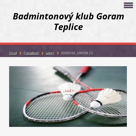
Badmintonový klub Goram
Teplice
Úvod
Fotoalbum
údery
20250116_190258 (1)