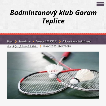
Badmintonový klub Goram
Teplice
Úvod
Fotoalbum
Sezóna 2023/2024
OP smíšených družstev
dospělých,2.kolo,6.1.2024
IMG-20240111-WA0099