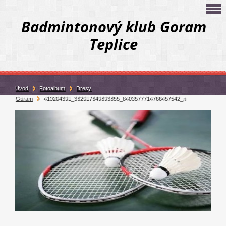
Badmintonový klub Goram
Teplice
Úvod
Fotoalbum
Dresy
Goram
419204391_362017649893855_8403577714766457542_n